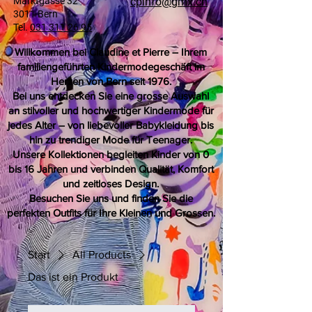
Marktgasse 32
cpinfo@gmx.ch
3011 Bern
Tel.
031 311 26 95
Willkommen bei Claudine et Pierre – Ihrem
familiengeführten Kindermodegeschäft im
Herzen von Bern seit 1976.
Bei uns entdecken Sie eine grosse Auswahl
an stilvoller und hochwertiger Kindermode für
jedes Alter – von liebevoller Babykleidung bis
hin zu trendiger Mode für Teenager.
Unsere Kollektionen begleiten Kinder von 0
bis 16 Jahren und verbinden Qualität, Komfort
und zeitloses Design.
Besuchen Sie uns und finden Sie die
perfekten Outfits für Ihre Kleinen und Grossen.
Start
All Products
Das ist ein Produkt