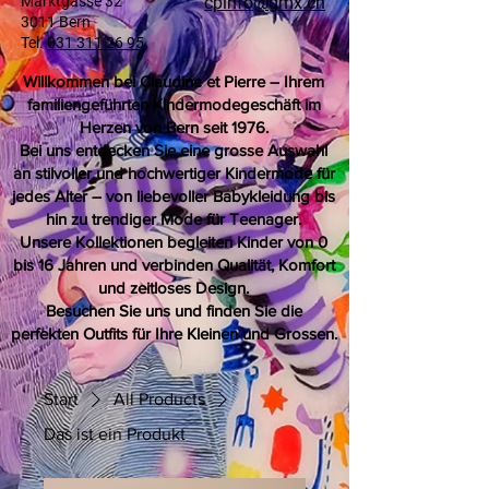
Marktgasse 32
cpinfo@gmx.ch
3011 Bern
Tel.
031 311 26 95
Willkommen bei Claudine et Pierre – Ihrem
familiengeführten Kindermodegeschäft im
Herzen von Bern seit 1976.
Bei uns entdecken Sie eine grosse Auswahl
an stilvoller und hochwertiger Kindermode für
jedes Alter – von liebevoller Babykleidung bis
hin zu trendiger Mode für Teenager.
Unsere Kollektionen begleiten Kinder von 0
bis 16 Jahren und verbinden Qualität, Komfort
und zeitloses Design.
Besuchen Sie uns und finden Sie die
perfekten Outfits für Ihre Kleinen und Grossen.
Start
All Products
Das ist ein Produkt