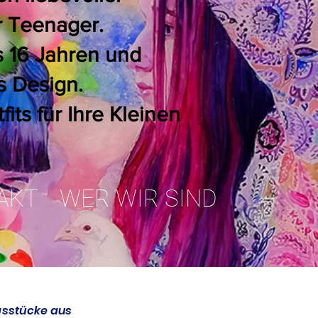
r Teenager.
s 16 Jahren und
s Design.
its für Ihre Kleinen
AKT
WER WIR SIND
gsstücke aus