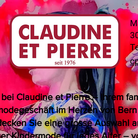
M
3
Te
c
ei Claudine et Pierre – Ihrem fa
odegeschäft im Herzen von Bern 
decken Sie eine grosse Auswahl an 
er Kindermode für jedes Alter – vo