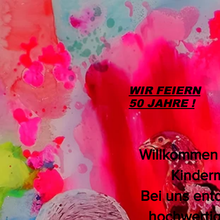
WIR FEIERN
50 JAHRE !
Willkommen b
Kinderm
Bei uns ent
hochwertig