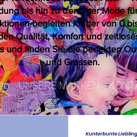
dung bis hin zu trendiger Mode fü
ktionen begleiten Kinder von 0 bi
den Qualität, Komfort und zeitlose
und finden Sie die perfekten Outf
und Grossen.
26
UNSERE MARKEN
KONT
Kunterbunte Lieblin