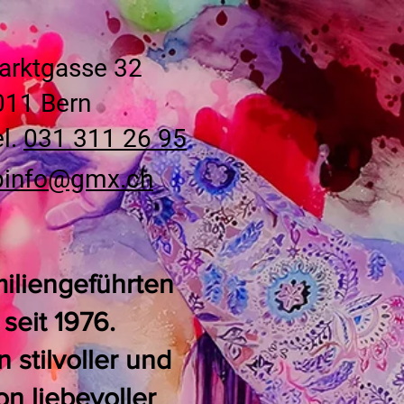
arktgasse 32
011 Bern
l.
031 311 26 95
pinfo@gmx.ch
miliengeführten
seit 1976.
stilvoller und
n liebevoller