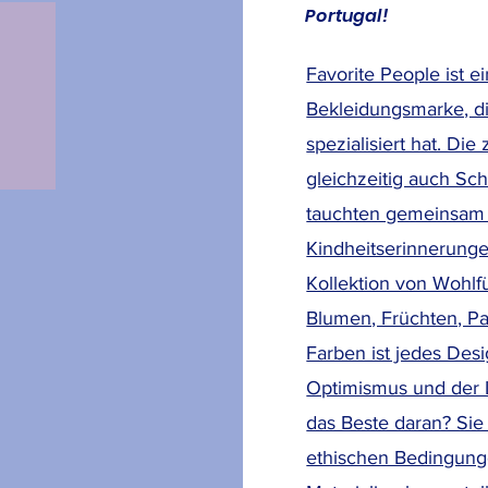
Portugal!
Favorite People ist e
Bekleidungsmarke, di
spezialisiert hat. Di
gleichzeitig auch Sc
tauchten gemeinsam 
Kindheitserinnerungen
Kollektion von Wohlfü
Blumen, Früchten, Pa
Farben ist jedes De
Optimismus und der 
das Beste daran? Sie
ethischen Bedingung