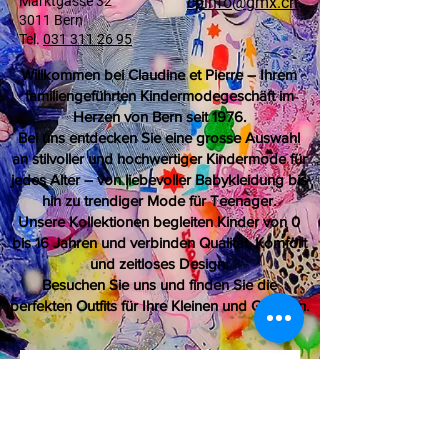
Marktgasse 32
cpinfo@gmx.ch
3011 Bern
Tel.
031 311 26 95
Willkommen bei Claudine et Pierre – Ihrem
familiengeführten Kindermodegeschäft im
Herzen von Bern seit 1976.
Bei uns entdecken Sie eine grosse Auswahl
an stilvoller und hochwertiger Kindermode für
jedes Alter – von liebevoller Babykleidung bis
hin zu trendiger Mode für Teenager.
Unsere Kollektionen begleiten Kinder von 0
bis 16 Jahren und verbinden Qualität, Komfort
und zeitloses Design.
Besuchen Sie uns und finden Sie die
perfekten Outfits für Ihre Kleinen und Grossen.