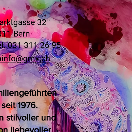
arktgasse 32
011 Bern
l.
031 311 26 95
pinfo@gmx.ch
miliengeführten
seit 1976.
stilvoller und
n liebevoller