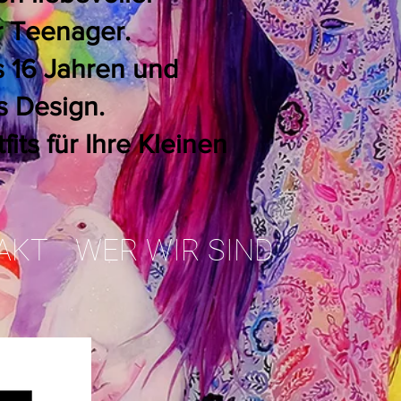
r Teenager.
s 16 Jahren und
s Design.
its für Ihre Kleinen
AKT
WER WIR SIND