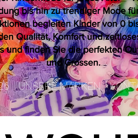
dung bis hin zu trendiger Mode fü
ktionen begleiten Kinder von 0 bi
den Qualität, Komfort und zeitlose
und finden Sie die perfekten Outf
und Grossen.
26
UNSERE MARKEN
KONT