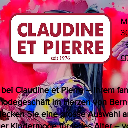
M
3
Te
c
ei Claudine et Pierre – Ihrem fa
odegeschäft im Herzen von Bern 
decken Sie eine grosse Auswahl an 
er Kindermode für jedes Alter – vo