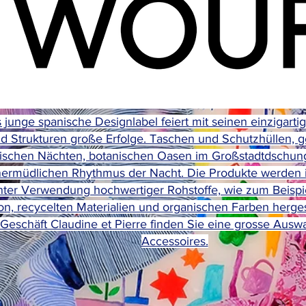
 junge spanische Designlabel feiert mit seinen einzigart
d Strukturen große Erfolge. Taschen und Schutzhüllen, 
pischen Nächten, botanischen Oasen im Großstadtdschu
ermüdlichen Rhythmus der Nacht. Die Produkte werden 
nter Verwendung hochwertiger Rohstoffe, wie zum Beispi
on, recycelten Materialien und organischen Farben hergest
Geschäft Claudine et Pierre finden Sie eine grosse Ausw
Accessoires.