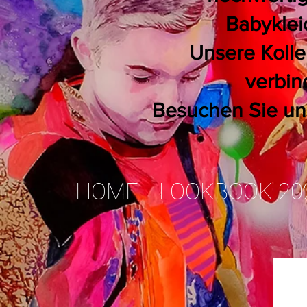
Babyklei
Unsere Kolle
verbin
Besuchen Sie uns 
HOME
LOOKBOOK 20