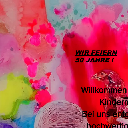
WIR FEIERN
50 JAHRE !
Willkommen b
Kinderm
Bei uns ent
hochwertig