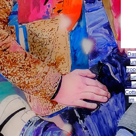
Das
un
tro
un
u
Cott
im 