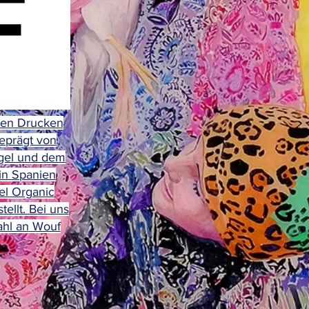
igen Drucken
geprägt von
ngel und dem
in Spanien
el Organic
ellt. Bei uns
ahl an Wouf